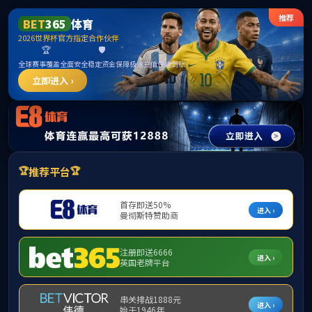
中国·ok138太阳集团(股份)有限公司-官方网站
首页
部门概况
新闻动态
财务报销
关
财务综合
预算管理